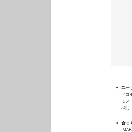
ユー
ドコ
モメ
欄に
合っ
IM