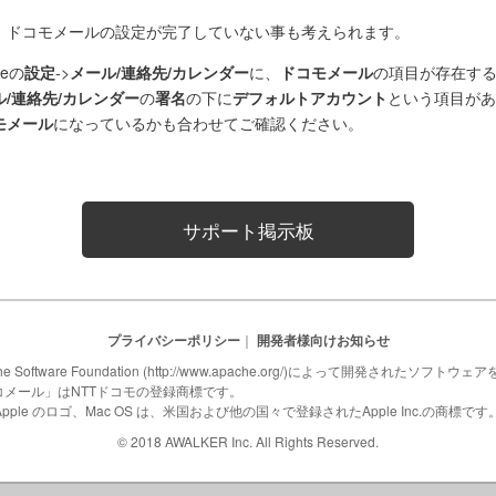
、ドコモメールの設定が完了していない事も考えられます。
neの
設定
->
メール/連絡先/カレンダー
に、
ドコモメール
の項目が存在す
ル/連絡先/カレンダー
の
署名
の下に
デフォルトアカウント
という項目があ
モメール
になっているかも合わせてご確認ください。
サポート掲示板
プライバシーポリシー
｜
開発者様向けお知らせ
Software Foundation (http://www.apache.org/)によって開発されたソフト
コメール」はNTTドコモの登録商標です。
le、Apple のロゴ、Mac OS は、米国および他の国々で登録されたApple Inc.の商標です
© 2018 AWALKER Inc. All Rights Reserved.