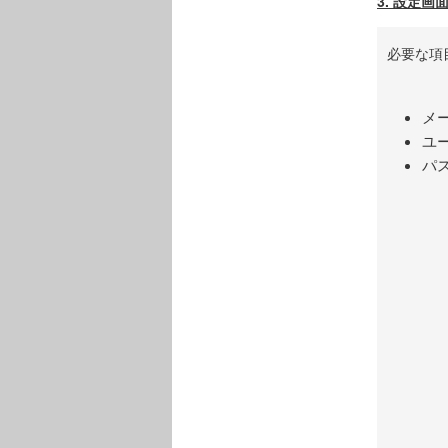
3. 設定画
必要な項
メ
ユ
パス